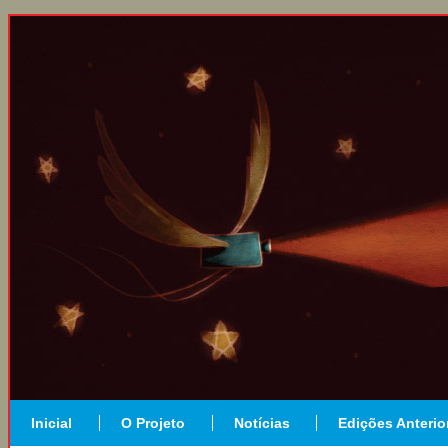
Inicial
O Projeto
Notícias
Edições Anterio