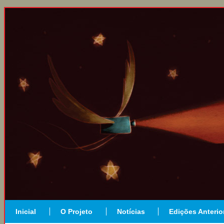
Inicial
O Projeto
Notícias
Edições Anterio