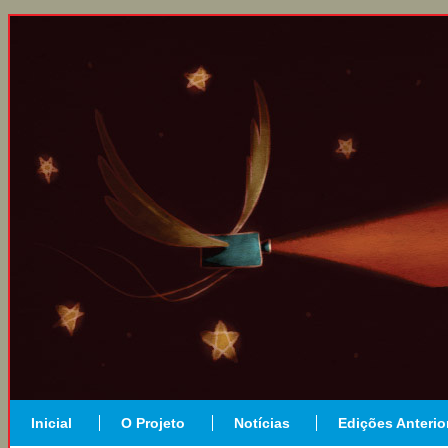
Inicial
O Projeto
Notícias
Edições Anterio