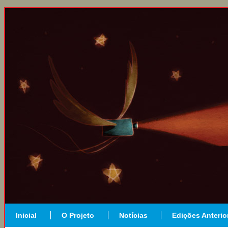
Inicial
O Projeto
Notícias
Edições Anterio