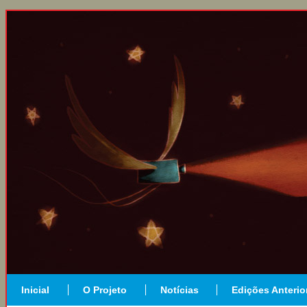
Inicial
O Projeto
Notícias
Edições Anterio