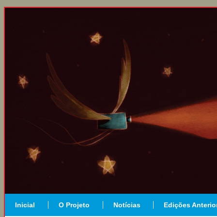
Inicial
O Projeto
Notícias
Edições Anterio