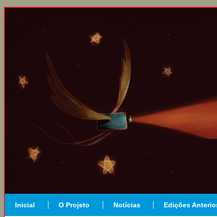
Inicial
O Projeto
Notícias
Edições Anterio