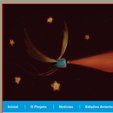
Inicial
O Projeto
Notícias
Edições Anterio