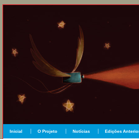
Inicial
O Projeto
Notícias
Edições Anterio