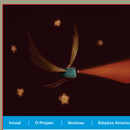
Inicial
O Projeto
Notícias
Edições Anterio