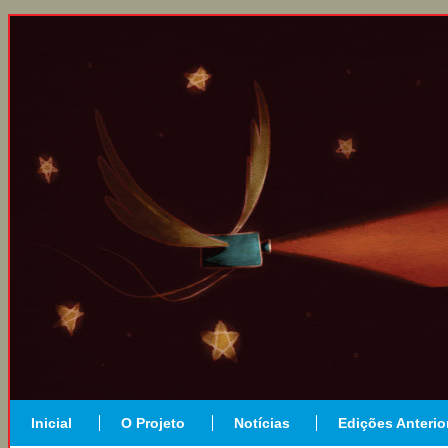
Inicial
O Projeto
Notícias
Edições Anterio