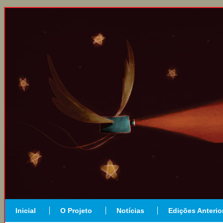
Inicial
O Projeto
Notícias
Edições Anterio