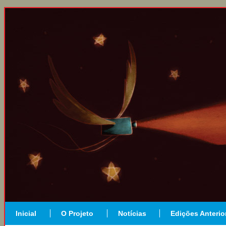
Inicial
O Projeto
Notícias
Edições Anterio