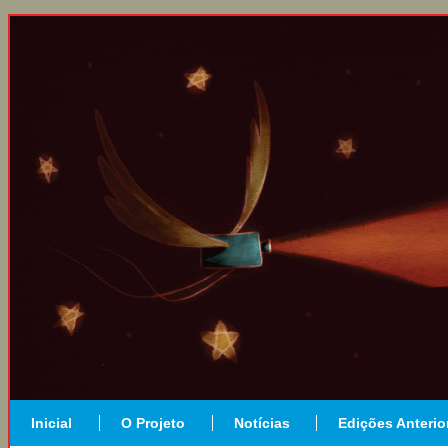
Inicial
O Projeto
Notícias
Edições Anterio