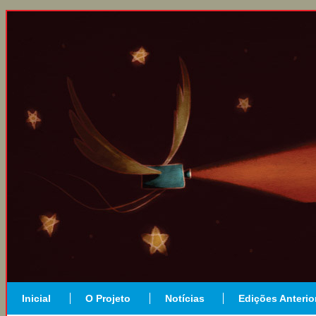
Inicial
O Projeto
Notícias
Edições Anterio