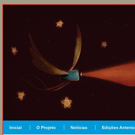
Inicial
O Projeto
Notícias
Edições Anterio