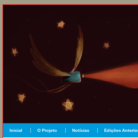
Inicial
O Projeto
Notícias
Edições Anterio