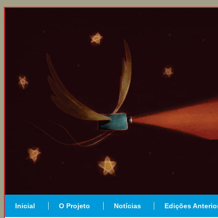
Inicial
O Projeto
Notícias
Edições Anterio