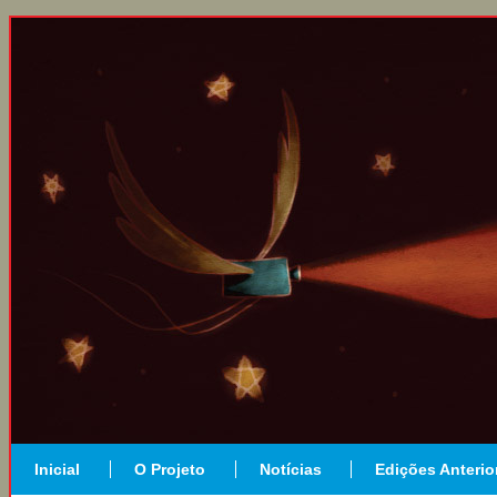
Inicial
O Projeto
Notícias
Edições Anterio