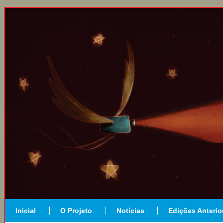
Inicial
O Projeto
Notícias
Edições Anterio