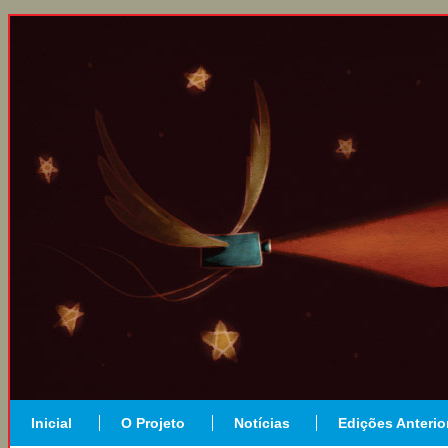
Inicial
O Projeto
Notícias
Edições Anterio