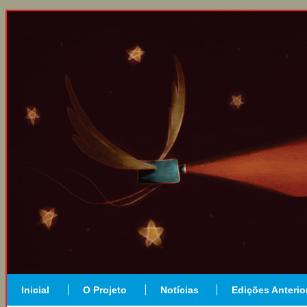
Inicial
O Projeto
Notícias
Edições Anterio