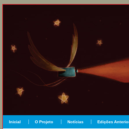
Inicial
O Projeto
Notícias
Edições Anterio