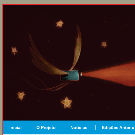
Inicial
O Projeto
Notícias
Edições Anterio