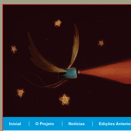
Inicial
O Projeto
Notícias
Edições Anterio