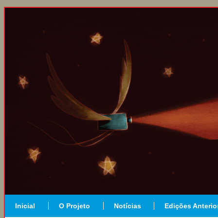
Inicial
O Projeto
Notícias
Edições Anterio