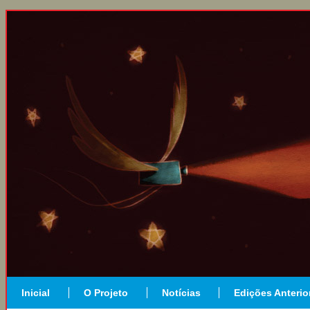
Inicial
O Projeto
Notícias
Edições Anterio