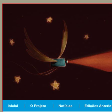
Inicial
O Projeto
Notícias
Edições Anterio