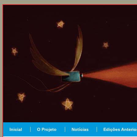
Inicial
O Projeto
Notícias
Edições Anterio