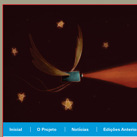
Inicial
O Projeto
Notícias
Edições Anterio