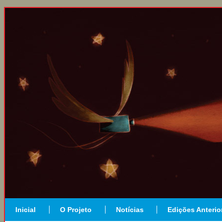
Inicial
O Projeto
Notícias
Edições Anterio