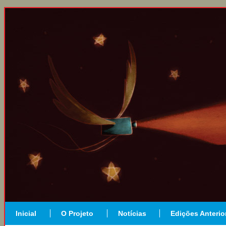
Inicial
O Projeto
Notícias
Edições Anterio