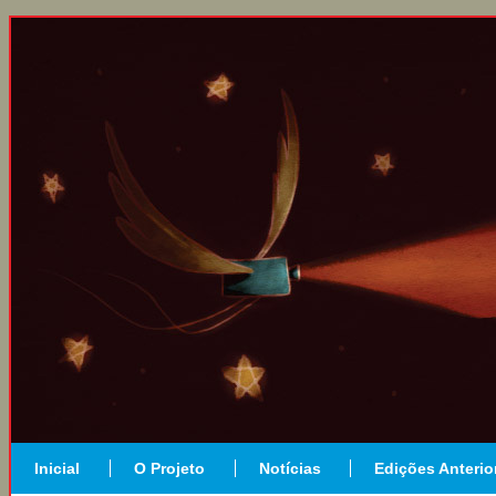
Inicial
O Projeto
Notícias
Edições Anterio