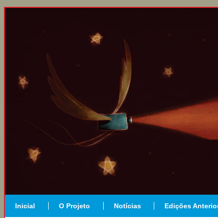
Inicial
O Projeto
Notícias
Edições Anterio