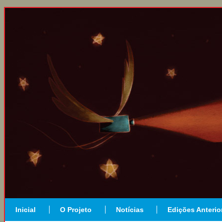
Inicial
O Projeto
Notícias
Edições Anterio