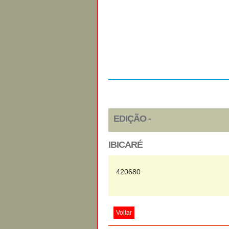
Regulamento
EDIÇÃO -
IBICARÉ
420680
Voltar