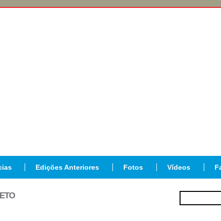
cias
Edições Anteriores
Fotos
Vídeos
F
JETO