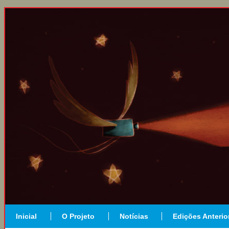
Inicial
O Projeto
Notícias
Edições Anterio