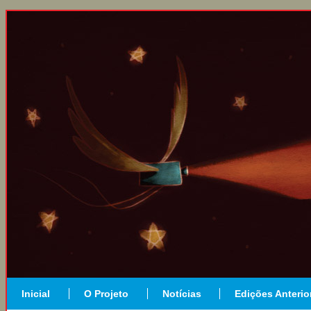
Inicial
O Projeto
Notícias
Edições Anterio