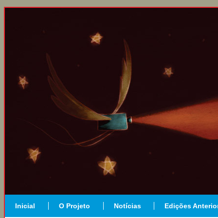
Inicial
O Projeto
Notícias
Edições Anterio