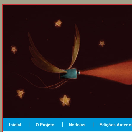
Inicial
O Projeto
Notícias
Edições Anterio