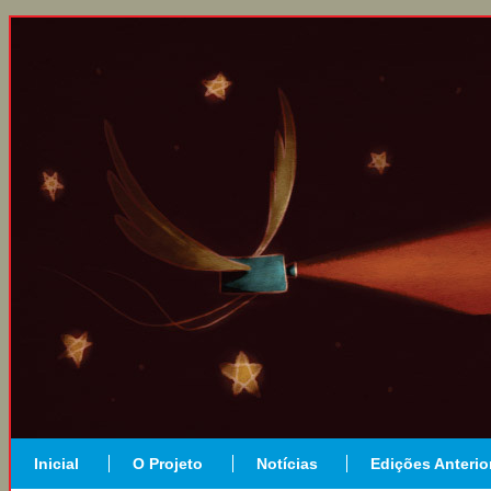
Inicial
O Projeto
Notícias
Edições Anterio