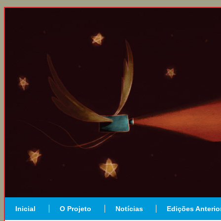
Inicial
O Projeto
Notícias
Edições Anterio