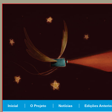
Inicial
O Projeto
Notícias
Edições Anterio