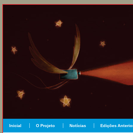
Inicial
O Projeto
Notícias
Edições Anterio