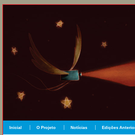
Inicial
O Projeto
Notícias
Edições Anterio