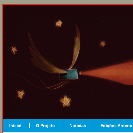
Inicial
O Projeto
Notícias
Edições Anterio