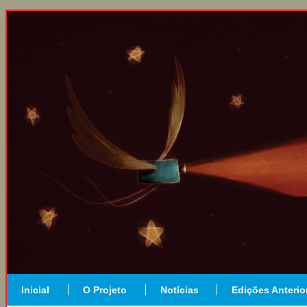
Inicial
O Projeto
Notícias
Edições Anterio