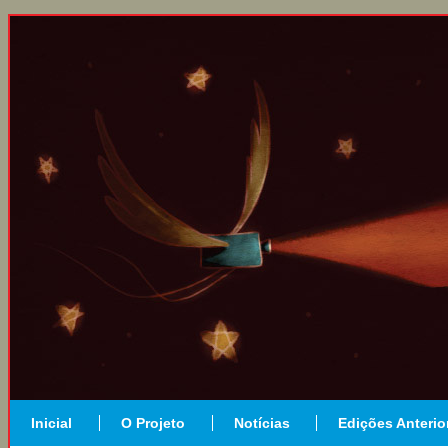
Inicial
O Projeto
Notícias
Edições Anterio