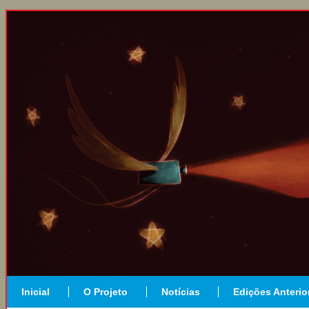
Inicial
O Projeto
Notícias
Edições Anterio