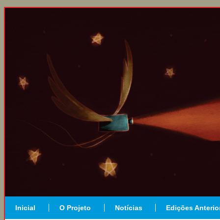
Inicial
O Projeto
Notícias
Edições Anterio